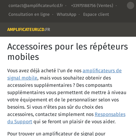
contact@amplificateurlcd.fr
·
+33975188756
(Ventes) ·
Consultation en ligne
·
WhatsApp
·
Espace client
AMPLIFICATEURLCD
.FR
Accessoires pour les répéteurs
mobiles
Vous avez déjà acheté l'un de nos
amplificateurs de
signal mobile
, mais vous souhaitez obtenir des
accessoires supplémentaires ? Des composants
supplémentaires vous permettent de mettre à niveau
votre équipement et de le personnaliser selon vos
besoins. Si vous n'êtes pas sûr du choix des
accessoires, contactez simplement nos
Responsables
du Support
qui se feront un plaisir de vous aider.
Pour trouver un amplificateur de signal pour