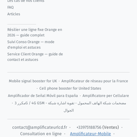
Les cas de nos clients
FAQ
Articles
Résilier une ligne fixe Orange en
2026 — guide complet
Suivi Conso Orange — mode
d'emploi et astuces
Service Client Orange — guide de
contact et astuces
Mobile signal booster for UK
·
Amplificateur de réseau pour la France
·
Cell phone booster for United States
Amplificador de Señal Móvil para España
·
Amplificatore per Cellulare
·
مكرر 3G / 4G GSM - مضخمات شبكة الهاتف المحمول - تقوية اشارة شبكة
الجوال
contact@amplificateurlcd.fr
·
+33975188756
(Ventes) ·
Consultation en ligne
·
Amplificateur-Mobile
·