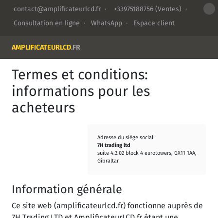
contact@amplificateurlcd.fr
·
+33975188756
(Ventes) ·
Consultation en ligne
·
WhatsApp
·
Espace client
AMPLIFICATEURLCD
.FR
Termes et conditions:
informations pour les
acheteurs
Adresse du siège social:
7H trading ltd
suite 4.3.02 block 4 eurotowers, GX11 1AA,
Gibraltar
Information générale
Ce site web (amplificateurlcd.fr) fonctionne auprès de
7H Trading LTD et AmplificateurLCD.fr étant une