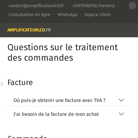
contact@amplificateurlcd.fr
·
+33975188756
(Ventes) ·
Consultation en ligne
·
WhatsApp
·
Espace client
AMPLIFICATEURLCD
.FR
Questions sur le traitement
des commandes
Facture
Où puis-je obtenir une facture avec TVA ?
J'ai besoin de la facture de mon achat