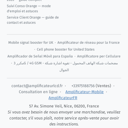
Suivi Conso Orange — mode
d'emploi et astuces
Service Client Orange — guide de
contact et astuces
Mobile signal booster for UK
·
Amplificateur de réseau pour la France
·
Cell phone booster for United States
Amplificador de Señal Móvil para España
·
Amplificatore per Cellulare
·
مكرر 3G / 4G GSM - مضخمات شبكة الهاتف المحمول - تقوية اشارة شبكة
الجوال
contact@amplificateurlcd.fr
·
+33975188756
(Ventes) ·
Consultation en ligne
·
Amplificateur-Mobile
·
AmplificateurFR
57 Av. Simone Veil,
Nice
,
06200
,
France
Si vous avez besoin de nous envoyer une marchandise, veuillez
contacter, s'il vous plaît, notre service après-vente pour avoir
des instructions.