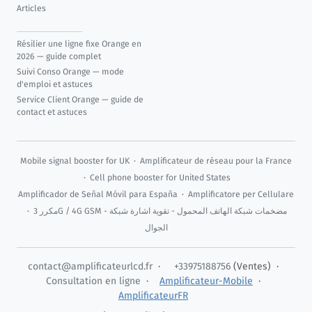
Articles
Résilier une ligne fixe Orange en
2026 — guide complet
Suivi Conso Orange — mode
d'emploi et astuces
Service Client Orange — guide de
contact et astuces
Mobile signal booster for UK
·
Amplificateur de réseau pour la France
·
Cell phone booster for United States
Amplificador de Señal Móvil para España
·
Amplificatore per Cellulare
·
مكرر 3G / 4G GSM - مضخمات شبكة الهاتف المحمول - تقوية اشارة شبكة
الجوال
contact@amplificateurlcd.fr
·
+33975188756
(Ventes) ·
Consultation en ligne
·
Amplificateur-Mobile
·
AmplificateurFR