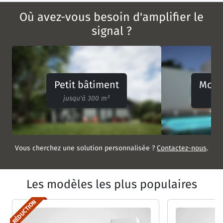
Où avez-vous besoin d'amplifier le
signal ?
Petit bâtiment
Moye
jusqu'à 300 m²
30
Vous cherchez une solution personnalisée ?
Contactez-nous
.
Les modèles les
plus populaires
RÉDUCTION