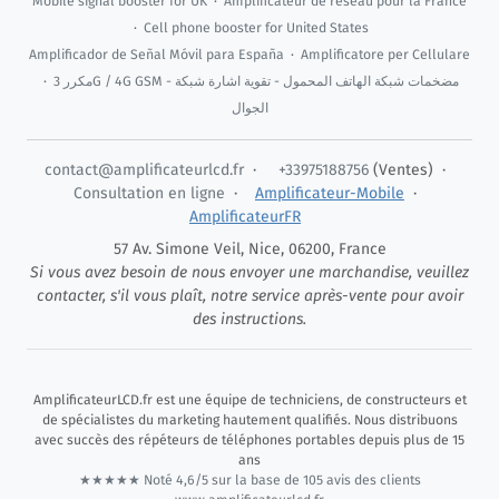
Mobile signal booster for UK
·
Amplificateur de réseau pour la France
·
Cell phone booster for United States
Amplificador de Señal Móvil para España
·
Amplificatore per Cellulare
·
مكرر 3G / 4G GSM - مضخمات شبكة الهاتف المحمول - تقوية اشارة شبكة
الجوال
contact@amplificateurlcd.fr
·
+33975188756
(Ventes) ·
Consultation en ligne
·
Amplificateur-Mobile
·
AmplificateurFR
57 Av. Simone Veil,
Nice
,
06200
,
France
Si vous avez besoin de nous envoyer une marchandise, veuillez
contacter, s'il vous plaît, notre service après-vente pour avoir
des instructions.
AmplificateurLCD.fr
est une équipe de techniciens, de constructeurs et
de spécialistes du marketing hautement qualifiés. Nous distribuons
avec succès des répéteurs de téléphones portables depuis plus de 15
ans
★★★★★ Noté 4,6/5 sur la base de 105 avis des clients