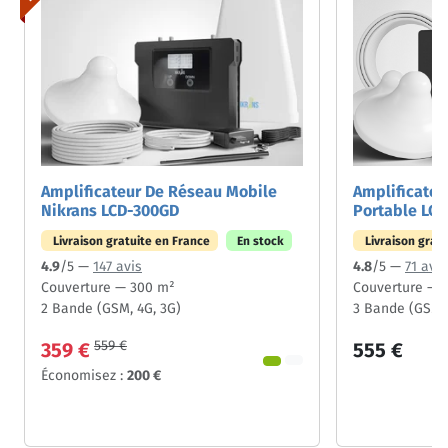
Amplificateur De Réseau Mobile
Amplificateu
Nikrans LCD-300GD
Portable LC
Livraison gratuite en France
En stock
Livraison grat
4.9
/5 —
147 avis
4.8
/5 —
71 avis
Couverture — 300 m²
Couverture — 
2 Bande (GSM, 4G, 3G)
3 Bande (GSM, 
559 €
359 €
555 €
Économisez :
200 €