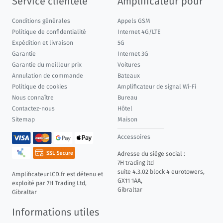
Service clientèle
Amplificateur pour
Conditions générales
Appels GSM
Politique de confidentialité
Internet 4G/LTE
Expédition et livraison
5G
Garantie
Internet 3G
Garantie du meilleur prix
Voitures
Annulation de commande
Bateaux
Politique de cookies
Amplificateur de signal Wi-Fi
Nous connaître
Bureau
Contactez-nous
Hôtel
Sitemap
Maison
Accessoires
Adresse du siège social :
7H trading ltd
suite 4.3.02 block 4 eurotowers,
AmplificateurLCD.fr est détenu et
GX11 1AA,
exploité par 7H Trading Ltd,
Gibraltar
Gibraltar
Informations utiles