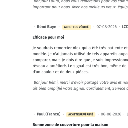
Bonjour Laura, nous vous remercions pour vos commen
important pour nous. Avec nos meilleurs vœux, équip
·
Rémi Baye
·
·
07-08-2026
·
LC
ACHETEUR VÉRIFIÉ
Efficace pour moi
Je voudrais remercier Alex qui a été très patiente et
modèle. Je n'ai jamais utilisé de tels appareils aup
comparer, mais je dois dire que je suis impressionn
réseau a amélioré. Le signal est très bon, même de 
d'un couloir et de deux pièces.
Bonjour Rémi, merci d'avoir partagé votre avis et n
ait bien amplifié votre signal. Cordialement, Service c
·
Paul
(France) ·
·
06-08-2026
·
ACHETEUR VÉRIFIÉ
Bonne zone de couverture pour la maison