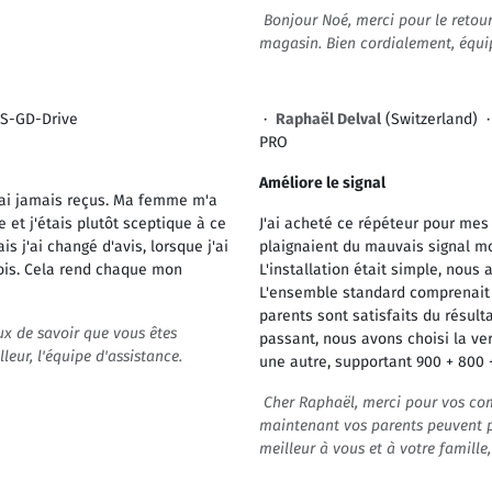
Bonjour Noé, merci pour le retour
magasin. Bien cordialement, équip
S-GD-Drive
·
Raphaël Delval
(Switzerland) 
PRO
Améliore le signal
j’ai jamais reçus. Ma femme m'a
 et j'étais plutôt sceptique à ce
J'ai acheté ce répéteur pour mes 
s j'ai changé d'avis, lorsque j'ai
plaignaient du mauvais signal mobi
 fois. Cela rend chaque mon
L'installation était simple, nous
L'ensemble standard comprenait 
parents sont satisfaits du résulta
x de savoir que vous êtes
passant, nous avons choisi la ve
eur, l'équipe d'assistance.
une autre, supportant 900 + 800 
Cher Raphaël, merci pour vos c
maintenant vos parents peuvent pr
meilleur à vous et à votre famille