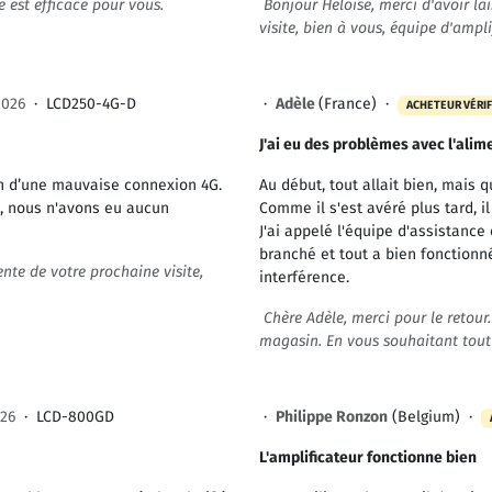
est efficace pour vous.
Bonjour Héloïse, merci d'avoir lai
visite, bien à vous, équipe d'ampl
2026
·
LCD250-4G-D
·
Adèle
(France) ·
ACHETEUR VÉRIF
J'ai eu des problèmes avec l'alim
on d’une mauvaise connexion 4G.
Au début, tout allait bien, mais 
n, nous n'avons eu aucun
Comme il s'est avéré plus tard, i
J'ai appelé l'équipe d'assistance
branché et tout a bien fonctionné.
nte de votre prochaine visite,
interférence.
Chère Adèle, merci pour le retour
magasin. En vous souhaitant tout 
26
·
LCD-800GD
·
Philippe Ronzon
(Belgium) ·
L'amplificateur fonctionne bien