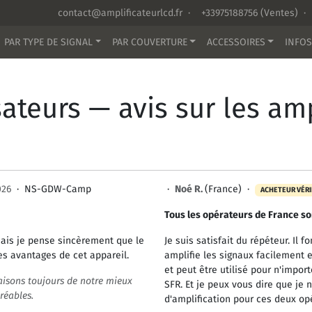
contact@amplificateurlcd.fr
·
+33975188756
(Ventes) ·
PAR TYPE DE SIGNAL
PAR COUVERTURE
ACCESSOIRES
INFOS
ateurs — avis sur les amp
026
·
NS-GDW-Camp
·
Noé R.
(France) ·
ACHETEUR VÉRI
Tous les opérateurs de France s
mais je pense sincèrement que le
Je suis satisfait du répéteur. Il 
s avantages de cet appareil.
amplifie les signaux facilement e
et peut être utilisé pour n'impor
isons toujours de notre mieux
SFR. Et je peux vous dire que je 
réables.
d'amplification pour ces deux op