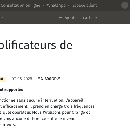
Consultation en ligne
·
WhatsApp
·
Espace client
— Ajouter un article
lificateurs de
·
07-08-2026
·
MA-600GDW
FIÉ
ont supportés
fonctionne sans aucune interruption. L’appareil
t efficacement. Il prend en charge trois fréquences
te quel opérateur. Nous l'utilisons pour Orange et
ne vois aucune différence entre le niveau
érateurs.