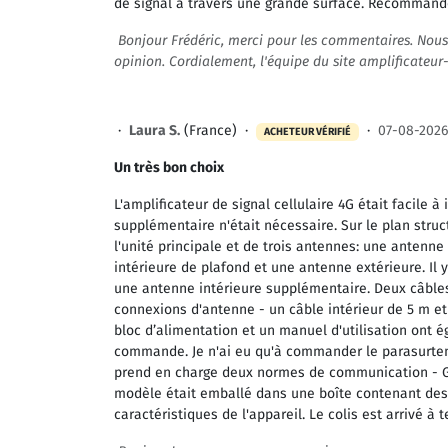
de signal à travers une grande surface. Recommand
Bonjour Frédéric, merci pour les commentaires. Nou
opinion. Cordialement, l'équipe du site amplificateur-
·
Laura S.
(France) ·
·
07-08-2026
ACHETEUR VÉRIFIÉ
Un très bon choix
L'amplificateur de signal cellulaire 4G était facile à
supplémentaire n'était nécessaire. Sur le plan stru
l'unité principale et de trois antennes: une antenne
intérieure de plafond et une antenne extérieure. Il
une antenne intérieure supplémentaire. Deux câbles
connexions d'antenne - un câble intérieur de 5 m et
bloc d’alimentation et un manuel d'utilisation ont 
commande. Je n'ai eu qu'à commander le parasurtens
prend en charge deux normes de communication - 
modèle était emballé dans une boîte contenant des 
caractéristiques de l'appareil. Le colis est arrivé à 