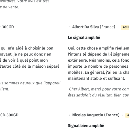
taires. Votre avis est très
e de vente.
D-300GD
·
Albert Da Silva
(France) ·
ACH
Le signal amplifié
 qui m’a aidé à choisir le bon
Oui, cette chose amplifie réelle
aravant, je ne peux donc rien
l'intensité dépend de l'éloigneme
é de voir à quel point mon
extérieure. Néanmoins, cela fon
l'autre côté de la maison séparé
importe le nombre de personnes 
mobiles. En général, j'ai eu la ch
maintenant stable et suffisant.
ous sommes heureux que l'appareil
lient.
Cher Albert, merci pour votre c
êtes satisfait du résultat. Bien co
LCD-300GD
·
Nicolas Anquetin
(France) ·
A
Signal bien amplifié