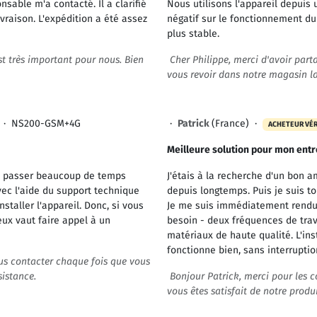
able m'a contacté. Il a clarifié
Nous utilisons l'appareil depuis
ivraison. L'expédition a été assez
négatif sur le fonctionnement du
plus stable.
st très important pour nous. Bien
Cher Philippe, merci d'avoir par
vous revoir dans notre magasin la
·
NS200-GSM+4G
·
Patrick
(France) ·
ACHETEUR VÉR
Meilleure solution pour mon entr
dû passer beaucoup de temps
J'étais à la recherche d'un bon a
avec l'aide du support technique
depuis longtemps. Puis je suis to
taller l'appareil. Donc, si vous
Je me suis immédiatement rendu 
eux vaut faire appel à un
besoin - deux fréquences de trav
matériaux de haute qualité. L'ins
fonctionne bien, sans interrupti
ous contacter chaque fois que vous
sistance.
Bonjour Patrick, merci pour les
vous êtes satisfait de notre produ