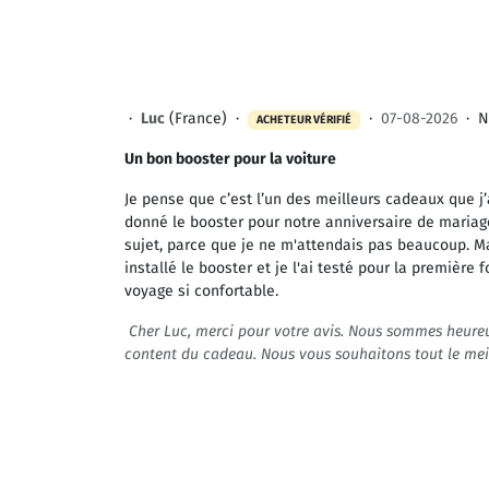
·
Luc
(France) ·
·
07-08-2026
·
N
ACHETEUR VÉRIFIÉ
Un bon booster pour la voiture
Je pense que c’est l’un des meilleurs cadeaux que 
donné le booster pour notre anniversaire de mariage
sujet, parce que je ne m'attendais pas beaucoup. Mai
installé le booster et je l'ai testé pour la première
voyage si confortable.
Cher Luc, merci pour votre avis. Nous sommes heureu
content du cadeau. Nous vous souhaitons tout le meill