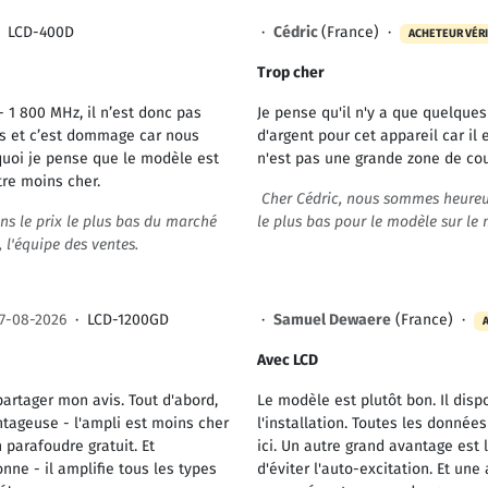
·
LCD-400D
·
Cédric
(France) ·
ACHETEUR VÉRI
Trop cher
 1 800 MHz, il n’est donc pas
Je pense qu'il n'y a que quelqu
s et c’est dommage car nous
d'argent pour cet appareil car i
quoi je pense que le modèle est
n'est pas une grande zone de couv
tre moins cher.
Cher Cédric, nous sommes heureux
ns le prix le plus bas du marché
le plus bas pour le modèle sur le 
l'équipe des ventes.
7-08-2026
·
LCD-1200GD
·
Samuel Dewaere
(France) ·
Avec LCD
partager mon avis. Tout d'abord,
Le modèle est plutôt bon. Il dis
ntageuse - l'ampli est moins cher
l'installation. Toutes les donnée
n parafoudre gratuit. Et
ici. Un autre grand avantage est
nne - il amplifie tous les types
d'éviter l'auto-excitation. Et un