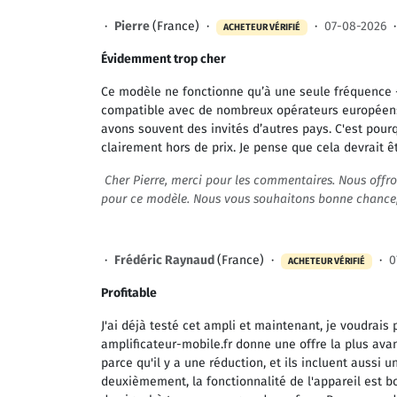
·
Pierre
(France) ·
·
07-08-2026
ACHETEUR VÉRIFIÉ
Évidemment trop cher
Ce modèle ne fonctionne qu’à une seule fréquence -
compatible avec de nombreux opérateurs européen
avons souvent des invités d’autres pays. C'est pour
clairement hors de prix. Je pense que cela devrait ê
Cher Pierre, merci pour les commentaires. Nous offro
pour ce modèle. Nous vous souhaitons bonne chance, 
·
Frédéric Raynaud
(France) ·
·
0
ACHETEUR VÉRIFIÉ
Profitable
J'ai déjà testé cet ampli et maintenant, je voudrais 
amplificateur-mobile.fr donne une offre la plus ava
parce qu'il y a une réduction, et ils incluent aussi u
deuxièmement, la fonctionnalité de l'appareil est bo