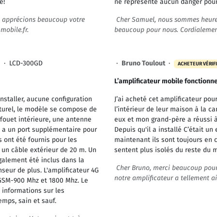
é!
ne représente aucun danger pour
s apprécions beaucoup votre
Cher Samuel, nous sommes heureu
mobile.fr.
beaucoup pour nous. Cordialement
·
LCD-300GD
·
Bruno Toulout
·
ACHETEUR VÉRIF
L’amplificateur mobile fonctionne
 installer, aucune configuration
J’ai acheté cet amplificateur po
cturel, le modèle se compose de
l’intérieur de leur maison à la 
 fouet intérieure, une antenne
eux et mon grand-père a réussi à 
 y a un port supplémentaire pour
Depuis qu'il a installé C’était u
 ont été fournis pour les
maintenant ils sont toujours en c
 un câble extérieur de 20 m. Un
sentent plus isolés du reste du 
également été inclus dans la
Cher Bruno, merci beaucoup pour 
eur de plus. L'amplificateur 4G
notre amplificateur a tellement a
GSM-900 Mhz et 1800 Mhz. Le
informations sur les
temps, sain et sauf.