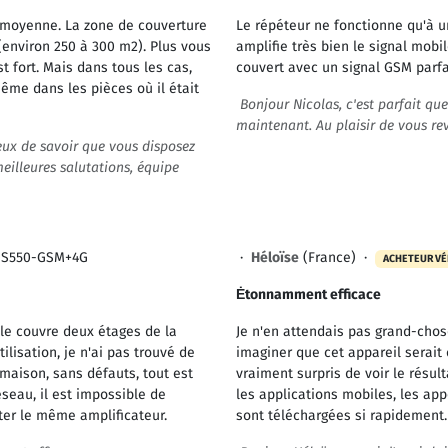
e moyenne. La zone de couverture
Le répéteur ne fonctionne qu'à un
(environ 250 à 300 m2). Plus vous
amplifie très bien le signal mob
st fort. Mais dans tous les cas,
couvert avec un signal GSM parfa
ême dans les pièces où il était
Bonjour Nicolas, c'est parfait qu
maintenant. Au plaisir de vous rev
eux de savoir que vous disposez
illeures salutations, équipe
S550-GSM+4G
·
Héloïse
(France) ·
ACHETEUR VÉ
Ėtonnamment efficace
lle couvre deux étages de la
Je n'en attendais pas grand-chose
lisation, je n'ai pas trouvé de
imaginer que cet appareil serait 
 maison, sans défauts, tout est
vraiment surpris de voir le résul
seau, il est impossible de
les applications mobiles, les app
ter le même amplificateur.
sont téléchargées si rapidement.