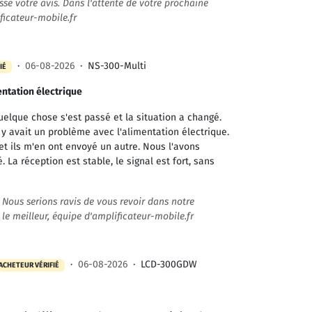
ssé votre avis. Dans l'attente de votre prochaine
ificateur-mobile.fr
·
06-08-2026
·
NS-300-Multi
IÉ
entation électrique
quelque chose s'est passé et la situation a changé.
l y avait un problème avec l'alimentation électrique.
 et ils m'en ont envoyé un autre. Nous l'avons
 La réception est stable, le signal est fort, sans
. Nous serions ravis de vous revoir dans notre
le meilleur, équipe d'amplificateur-mobile.fr
·
06-08-2026
·
LCD-300GDW
ACHETEUR VÉRIFIÉ