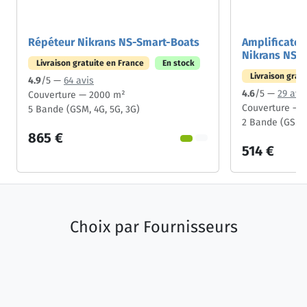
Répéteur Nikrans NS-Smart-Boats
Amplificateu
Nikrans NS
Livraison gratuite en France
En stock
Livraison grat
4.9
/5 —
64 avis
4.6
/5 —
29 avi
Couverture — 2000 m²
Couverture — 
5 Bande (GSM, 4G, 5G, 3G)
2 Bande (GSM,
865 €
514 €
Choix par
Fournisseurs