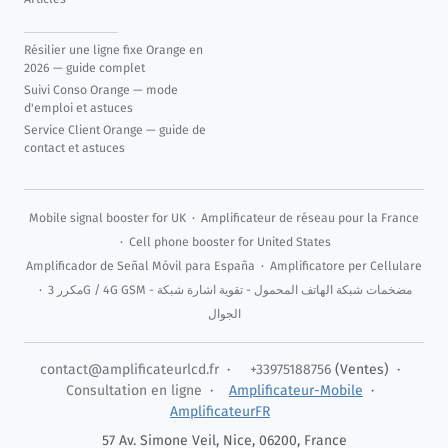
Résilier une ligne fixe Orange en
2026 — guide complet
Suivi Conso Orange — mode
d'emploi et astuces
Service Client Orange — guide de
contact et astuces
Mobile signal booster for UK
·
Amplificateur de réseau pour la France
·
Cell phone booster for United States
Amplificador de Señal Móvil para España
·
Amplificatore per Cellulare
·
مكرر 3G / 4G GSM - مضخمات شبكة الهاتف المحمول - تقوية اشارة شبكة
الجوال
contact@amplificateurlcd.fr
·
+33975188756
(Ventes) ·
Consultation en ligne
·
Amplificateur-Mobile
·
AmplificateurFR
57 Av. Simone Veil,
Nice
,
06200
,
France