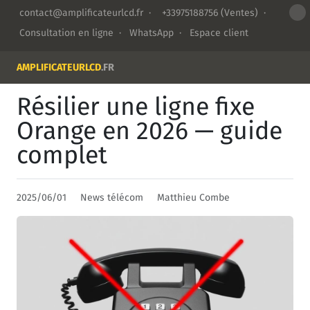
contact@amplificateurlcd.fr
·
+33975188756
(Ventes) ·
Consultation en ligne
·
WhatsApp
·
Espace client
AMPLIFICATEURLCD
.FR
Résilier une ligne fixe
Orange en 2026 — guide
complet
2025/06/01
News télécom
Matthieu Combe