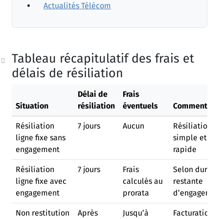
Actualités Télécom
Tableau récapitulatif des frais et
délais de résiliation
Délai de
Frais
Situation
résiliation
éventuels
Commentair
Résiliation
7 jours
Aucun
Résiliation
ligne fixe sans
simple et
engagement
rapide
Résiliation
7 jours
Frais
Selon durée
ligne fixe avec
calculés au
restante
engagement
prorata
d’engageme
Non restitution
Après
Jusqu’à
Facturation