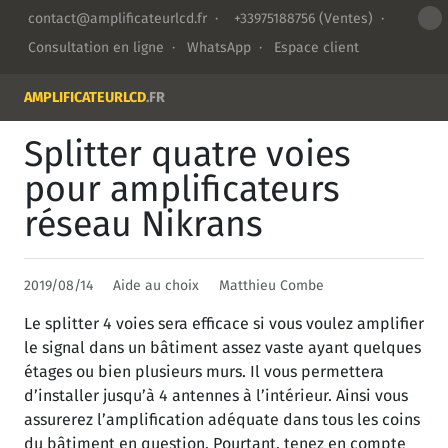
contact@amplificateurlcd.fr
·
+33975188756
(Ventes) ·
Consultation en ligne
·
WhatsApp
·
Espace client
AMPLIFICATEURLCD
.FR
Splitter quatre voies
pour amplificateurs
réseau Nikrans
2019/08/14
Aide au choix
Matthieu Combe
Le splitter 4 voies sera efficace si vous voulez amplifier
le signal dans un bâtiment assez vaste ayant quelques
étages ou bien plusieurs murs. Il vous permettera
d’installer jusqu’à 4 antennes à l’intérieur. Ainsi vous
assurerez l’amplification adéquate dans tous les coins
du bâtiment en question. Pourtant, tenez en compte