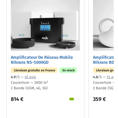
Amplificateur De Réseau Mobile
Amplificateu
Nikrans NS-5000GD
Nikrans BD-
Livraison gratuite en France
En stock
Livraison grat
4.9
/5 —
45 avis
4.8
/5 —
13 avis
Couverture — 3000 m²
Couverture — 
2 Bande (GSM, 4G, 3G)
2 Bande (5G)
814 €
359 €