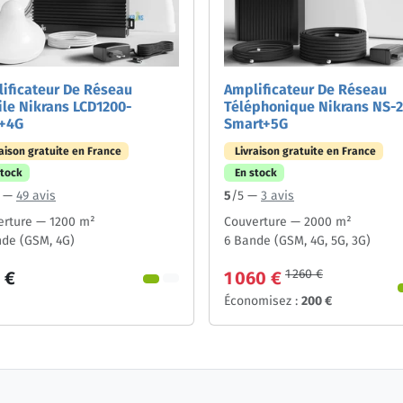
ificateur De Réseau
Amplificateur De Réseau
le Nikrans LCD1200-
Téléphonique Nikrans NS-
+4G
Smart+5G
raison gratuite en France
Livraison gratuite en France
stock
En stock
5 —
49 avis
5
/5 —
3 avis
erture — 1200 m²
Couverture — 2000 m²
nde (GSM, 4G)
6 Bande (GSM, 4G, 5G, 3G)
1 260 €
 €
1 060 €
Économisez :
200 €