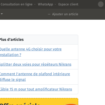
Consultation en ligne
·
WhatsApp
·
Espace client
— Ajouter un article
Plus d'articles
Quelle antenne 4G choisir pour votre
installation ?
Splitter deux voies pour répéteurs Nikrans
Comment l'antenne de plafond intérieure
diffuse le signal
Câble 15 m pour tout amplificateur Nikrans