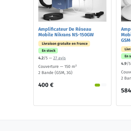
Amplificateur De Réseau
Ampl
Mobile Nikrans NS-150GW
Mobi
GSM
Livraison gratuite en France
Liv
En stock
En 
4.2
/5 —
27 avis
4.9
/
Couverture — 150 m²
Couv
2 Bande (GSM, 3G)
2 Ba
400 €
584