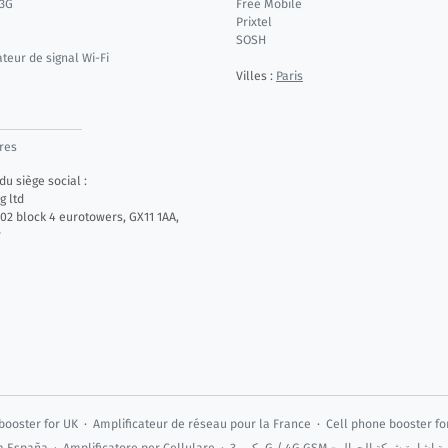
 3G
Free Mobile
Prixtel
SOSH
ateur de signal Wi-Fi
Villes :
Paris
res
u siège social :
g ltd
.02 block 4 eurotowers, GX11 1AA,
r
booster for UK
·
Amplificateur de réseau pour la France
·
Cell phone booster fo
ra España
·
Amplificatore per Cellulare
·
مكرر 3G / 4G GSM -  الجوال