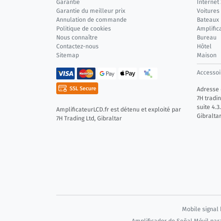
Garantie
Internet
Garantie du meilleur prix
Voitures
Annulation de commande
Bateaux
Politique de cookies
Amplific
Nous connaître
Bureau
Contactez-nous
Hôtel
Sitemap
Maison
Accessoi
Adresse d
7H tradin
suite 4.3
AmplificateurLCD.fr est détenu et exploité par
Gibralta
7H Trading Ltd, Gibraltar
Mobile signal 
Amplificador de Señal Móvil pa