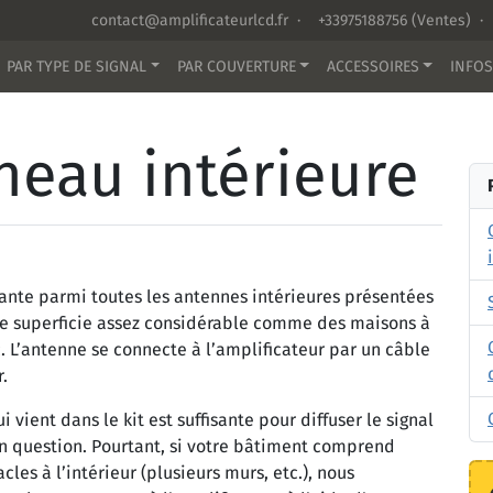
contact@amplificateurlcd.fr
·
+33975188756
(Ventes) ·
PAR TYPE DE SIGNAL
PAR COUVERTURE
ACCESSOIRES
INFOS
eau intérieure
sante parmi toutes les antennes intérieures présentées
 de superficie assez considérable comme des maisons à
 L’antenne se connecte à l’amplificateur par un câble
.
ient dans le kit est suffisante pour diffuser le signal
en question. Pourtant, si votre bâtiment comprend
les à l’intérieur (plusieurs murs, etc.), nous