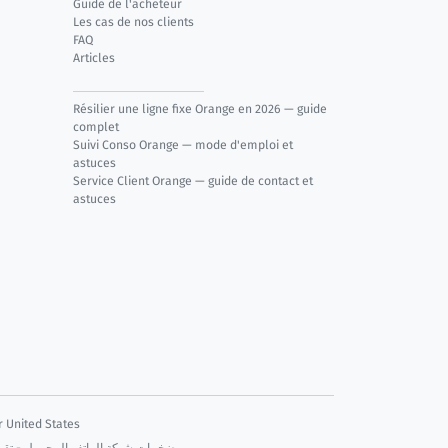
Guide de l'acheteur
Les cas de nos clients
FAQ
Articles
Résilier une ligne fixe Orange en 2026 — guide
complet
Suivi Conso Orange — mode d'emploi et
astuces
Service Client Orange — guide de contact et
astuces
r United States
مضخمات شبكة الهاتف المحمول - تقوية اشارة شبكة