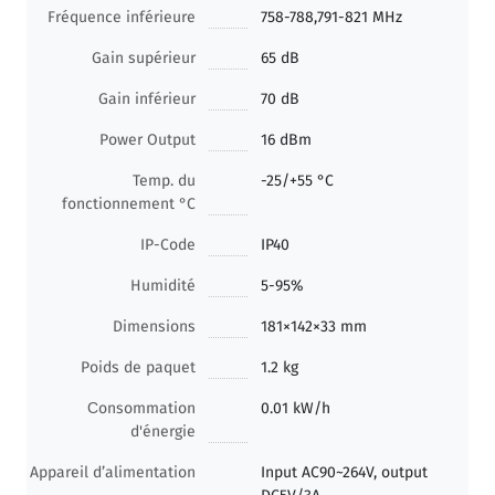
Fréquence inférieure
758-788,791-821 MHz
Gain supérieur
65 dB
Gain inférieur
70 dB
Power Output
16 dBm
Temp. du
-25/+55 °C
fonctionnement °C
IP-Code
IP40
Humidité
5-95%
Dimensions
181×142×33 mm
Poids de paquet
1.2 kg
Сonsommation
0.01 kW/h
d'énergie
Appareil d’alimentation
Input AC90~264V, output