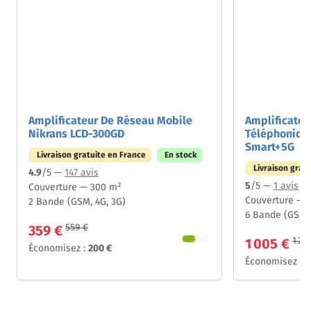
Amplificateur De Réseau Mobile
Amplificateu
Nikrans LCD-300GD
Téléphoniqu
Smart+5G
Livraison gratuite en France
En stock
Livraison grat
4.9
/5 —
147 avis
5
/5 —
1 avis
Couverture — 300 m²
Couverture — 
2 Bande (GSM, 4G, 3G)
6 Bande (GSM, 
559 €
359 €
1 20
1 005 €
Économisez :
200 €
Économisez :
2