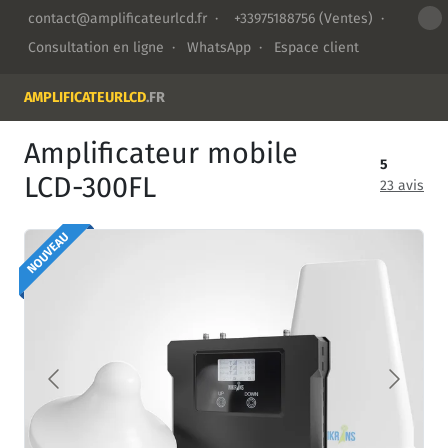
contact@amplificateurlcd.fr
·
+33975188756
(Ventes) ·
Consultation en ligne
·
WhatsApp
·
Espace client
AMPLIFICATEURLCD
.FR
Amplificateur mobile
5
LCD-300FL
23 avis
NOUVEAU