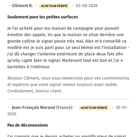
·
Clément R.
·
·
03-08-2026
ACHETEUR VÉRIFIÉ
Seulement pour les petites surfaces
Je l'ai acheté pour ma maison de campagne pour pouvoir
émettre des appels. Vu que la maison se situe derrière une
grande colline le signal passe très mal. Alex m'a conseillé ce
modèle est je suis parti pour. Le seul bémol est l'installation -
j'ai dû changer l'antenne extérieure de place deux fois afin
qu'ellу cqpte bien le signal. Maitenant tout est bon et j'ai 4
barrettes à l'intérieur.
Bonjour Clément, nous vous remercions pour vos commentaires
et espérons que votre signal restera toujours aussi stable.
Cordialement, Service client.
·
Jean-François Morand
(France) ·
·
30-07-
ACHETEUR VÉRIFIÉ
2026
Pas de déconnexions
J'ai compris que je devais acheter un amplificateur de signal