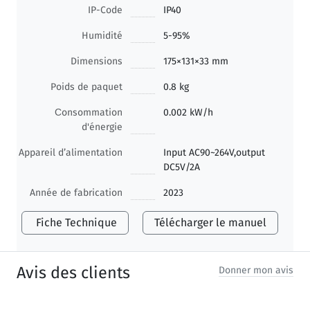
IP-Code
IP40
Humidité
5-95%
Dimensions
175×131×33 mm
Poids de paquet
0.8 kg
Сonsommation
0.002 kW/h
d'énergie
Appareil d’alimentation
Input AC90~264V,output
DC5V/2A
Année de fabrication
2023
Fiche Technique
Télécharger le manuel
Avis des clients
Donner mon avis