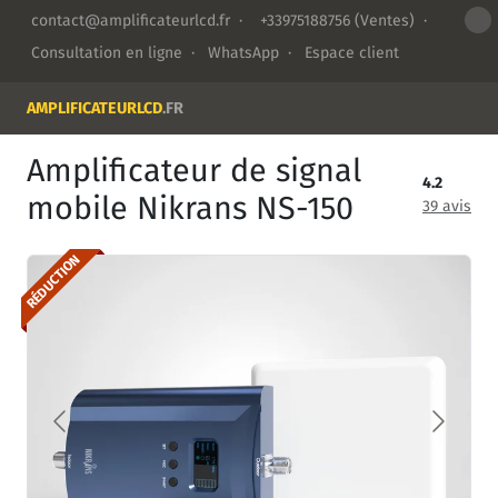
contact@amplificateurlcd.fr
·
+33975188756
(Ventes) ·
Consultation en ligne
·
WhatsApp
·
Espace client
AMPLIFICATEURLCD
.FR
Amplificateur de signal
4.2
mobile Nikrans NS-150
39 avis
RÉDUCTION