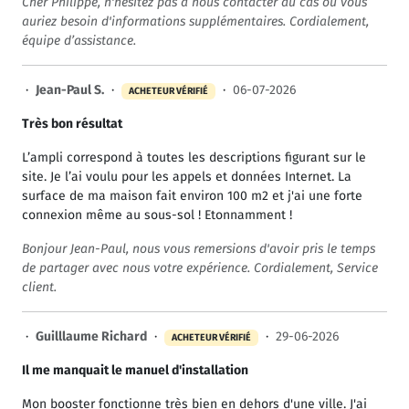
Cher Philippe, n'hésitez pas à nous contacter au cas où vous
auriez besoin d'informations supplémentaires. Cordialement,
équipe d’assistance.
·
Jean-Paul S.
·
·
06-07-2026
ACHETEUR VÉRIFIÉ
Très bon résultat
L’ampli correspond à toutes les descriptions figurant sur le
site. Je l’ai voulu pour les appels et données Internet. La
surface de ma maison fait environ 100 m2 et j'ai une forte
connexion même au sous-sol ! Etonnamment !
Bonjour Jean-Paul, nous vous remersions d'avoir pris le temps
de partager avec nous votre expérience. Cordialement, Service
client.
·
Guilllaume Richard
·
·
29-06-2026
ACHETEUR VÉRIFIÉ
Il me manquait le manuel d'installation
Mon booster fonctionne très bien en dehors d'une ville. J'ai