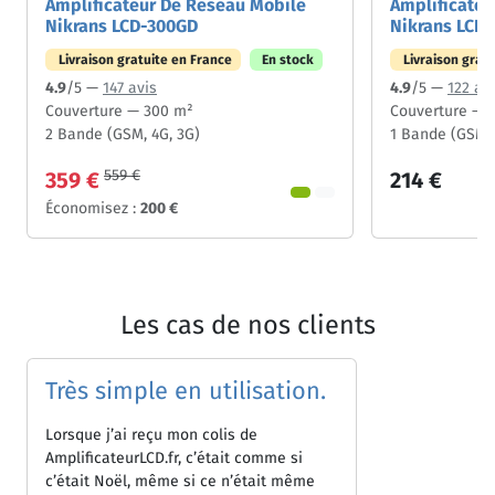
Amplificateur De Réseau Mobile
Amplificateu
Nikrans LCD-300GD
Nikrans LCD-
Livraison gratuite en France
En stock
Livraison grat
4.9
/5 —
147 avis
4.9
/5 —
122 av
Couverture — 300 m²
Couverture — 
2 Bande (GSM, 4G, 3G)
1 Bande (GSM)
559 €
359 €
214 €
Économisez :
200 €
Les cas de nos clients
Très simple en utilisation.
Lorsque j’ai reçu mon colis de
AmplificateurLCD.fr, c’était comme si
c’était Noël, même si ce n’était même