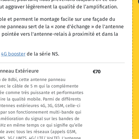
eut aggraver légèrement la qualité de l’amplification.
ble et perment le montage facile sur une façade du
nne panneau sert de la « zone d'échange » de l'antenne
e pointée vers l'antenne-relais à proximité et dans la
u
4G booster
de la série NS.
nneau Extérieure
€70
n de 8dbi, cette antenne panneau
vec le câble de 5 m qui la complémente
rée comme très puissante et performantes
aire la qualité mobile. Parmi de différents
tennes extérieures 4G, 3G, GSM, celle-ci
e par son fonctionnement multi-bande qui
mélioration du signal sur les bandes de
Hz en même temps ce qui signifie qu’elle
le avec tous les réseaux (appels GSM,
S, 3G/ UMTS, 4G/ LTE/ VoLTE). L'antenne