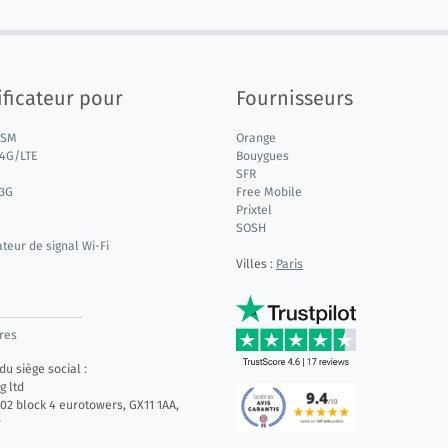
ficateur pour
Fournisseurs
GSM
Orange
 4G/LTE
Bouygues
SFR
 3G
Free Mobile
Prixtel
SOSH
ateur de signal Wi-Fi
Villes :
Paris
res
u siège social :
g ltd
.02 block 4 eurotowers, GX11 1AA,
r