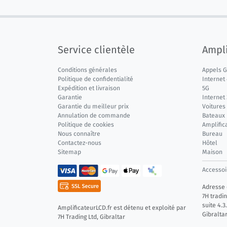
Service clientèle
Ampli
Conditions générales
Appels 
Politique de confidentialité
Internet
Expédition et livraison
5G
Garantie
Internet
Garantie du meilleur prix
Voitures
Annulation de commande
Bateaux
Politique de cookies
Amplific
Nous connaître
Bureau
Contactez-nous
Hôtel
Sitemap
Maison
Accessoi
Adresse d
7H tradin
suite 4.3
AmplificateurLCD.fr est détenu et exploité par
Gibralta
7H Trading Ltd, Gibraltar