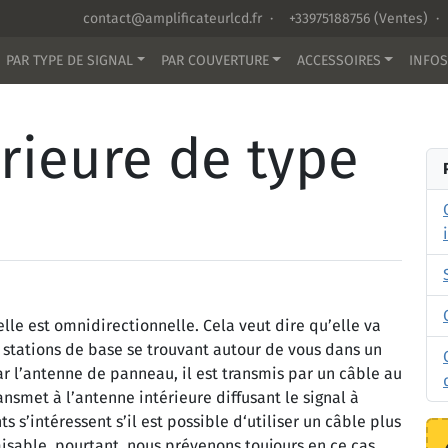
contact@amplificateurlcd.fr
·
+33975188756
(Ventes) ·
PAR TYPE DE SIGNAL
PAR COUVERTURE
ACCESSOIRES
INFOS
rieure de type
lle est omnidirectionnelle. Cela veut dire qu’elle va
s stations de base se trouvant autour de vous dans un
ar l’antenne de panneau, il est transmis par un câble au
ransmet à l’antenne intérieure diffusant le signal à
ts s’intéressent s’il est possible d‘utiliser un câble plus
faisable, pourtant, nous prévenons toujours en ce cas