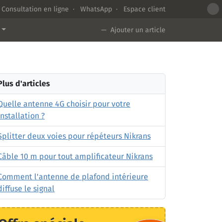
Consultation en ligne
·
WhatsApp
·
Espace client
— Ajouter un article
Plus d'articles
Quelle antenne 4G choisir pour votre
installation ?
Splitter deux voies pour répéteurs Nikrans
Câble 10 m pour tout amplificateur Nikrans
Comment l'antenne de plafond intérieure
diffuse le signal