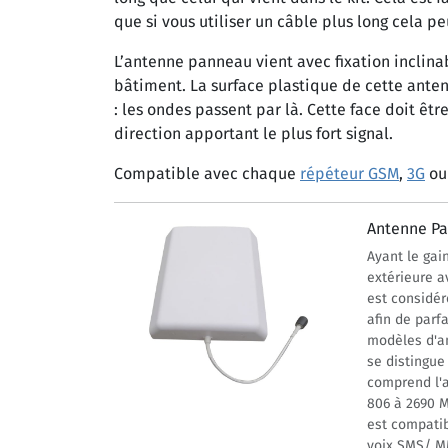
que si vous utiliser un câble plus long cela p
L’antenne panneau vient avec fixation inclina
bâtiment. La surface plastique de cette ante
: les ondes passent par là. Cette face doit êtr
direction apportant le plus fort signal.
Compatible avec chaque
répéteur GSM
,
3G
o
Antenne Pa
Ayant le gai
extérieure a
est considé
afin de parf
modèles d'an
se distingu
comprend l'a
806 à 2690 M
est compatib
voix SMS/ MM