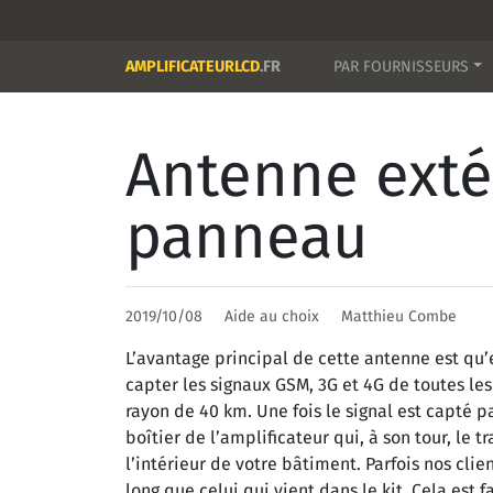
AMPLIFICATEURLCD
.FR
PAR FOURNISSEURS
Antenne exté
panneau
2019/10/08
Aide au choix
Matthieu Combe
L’avantage principal de cette antenne est qu’e
capter les signaux GSM, 3G et 4G de toutes le
rayon de 40 km. Une fois le signal est capté p
boîtier de l’amplificateur qui, à son tour, le t
l’intérieur de votre bâtiment. Parfois nos clien
long que celui qui vient dans le kit. Cela est 