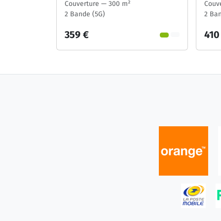
Couverture — 300 m²
Couv
2 Bande (5G)
2 Ban
359 €
410