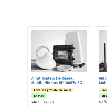
Amplificateur De Réseau
Ampl
Mobile Nikrans BD-300FW 5G
Mobi
Livraison gratuite en France
Liv
En stock
En 
4.8
/5 —
13 avis
4.8
/