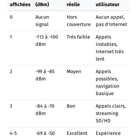
affichées
(dBm)
réelle
utilisateur
0
Aucun
Hors
Aucun appel,
signal
couverture
pas d'Internet
1
-113 à -100
Très faible
Appels
dBm
instables,
Internet très
lent
2
-99 à -85
Moyen
Appels
dBm
possibles,
navigation
basique
3
-84 à -70
Bon
Appels clairs,
dBm
streaming
SD/HD
4-5
-69 à -50
Excellent
Expérience