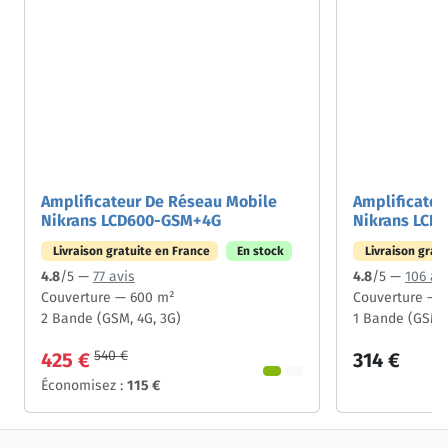
Amplificateur De Réseau Mobile
Amplificateu
Nikrans LCD600-GSM+4G
Nikrans LCD-
Livraison gratuite en France
En stock
Livraison grat
4.8
/5 —
77 avis
4.8
/5 —
106 av
Couverture — 600 m²
Couverture — 
2 Bande (GSM, 4G, 3G)
1 Bande (GSM)
540 €
425 €
314 €
Économisez :
115 €