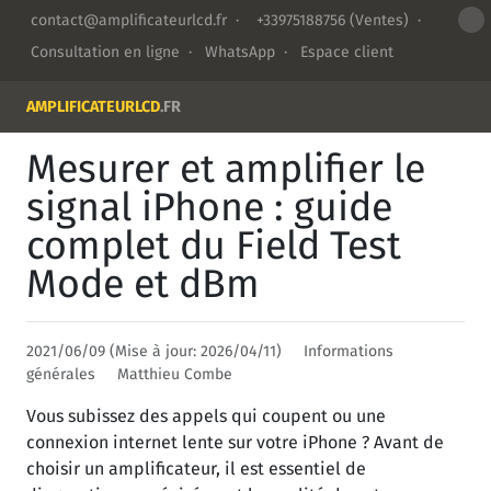
contact@amplificateurlcd.fr
·
+33975188756
(Ventes) ·
Consultation en ligne
·
WhatsApp
·
Espace client
AMPLIFICATEURLCD
.FR
Mesurer et amplifier le
signal iPhone : guide
complet du Field Test
Mode et dBm
2021/06/09 (Mise à jour: 2026/04/11)
Informations
générales
Matthieu Combe
Vous subissez des appels qui coupent ou une
connexion internet lente sur votre iPhone ? Avant de
choisir un amplificateur, il est essentiel de