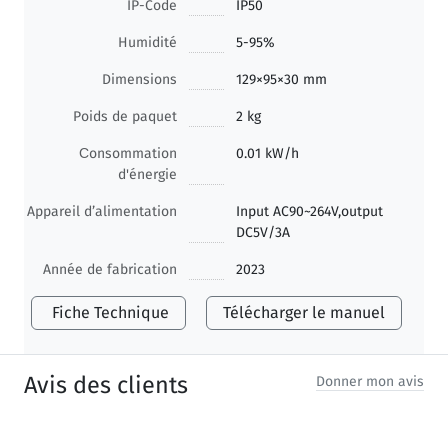
IP-Code
IP50
Humidité
5-95%
Dimensions
129×95×30 mm
Poids de paquet
2 kg
Сonsommation
0.01 kW/h
d'énergie
Appareil d’alimentation
Input AC90~264V,output
DC5V/3A
Année de fabrication
2023
Fiche Technique
Télécharger le manuel
Avis des clients
Donner mon avis