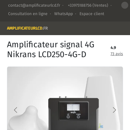
contact@amplificateurlcd.fr
·
+33975188756
(Ventes) ·
Consultation en ligne
·
WhatsApp
·
Espace client
AMPLIFICATEURLCD
.FR
Amplificateur signal 4G
4.9
Nikrans LCD250-4G-D
73 avis