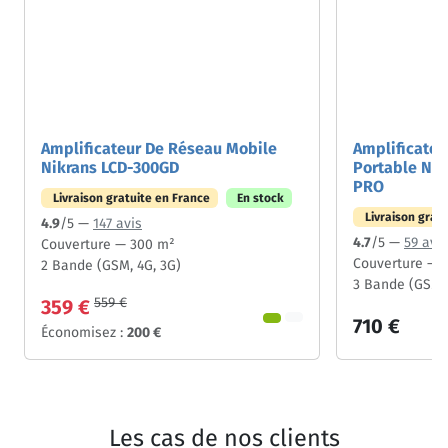
Amplificateur De Réseau Mobile
Amplificateu
Nikrans LCD-300GD
Portable Ni
PRO
Livraison gratuite en France
En stock
Livraison grat
4.9
/5 —
147 avis
4.7
/5 —
59 avis
Couverture — 300 m²
Couverture — 
2 Bande (GSM, 4G, 3G)
3 Bande (GSM, 
559 €
359 €
710 €
Économisez :
200 €
Les cas de nos clients