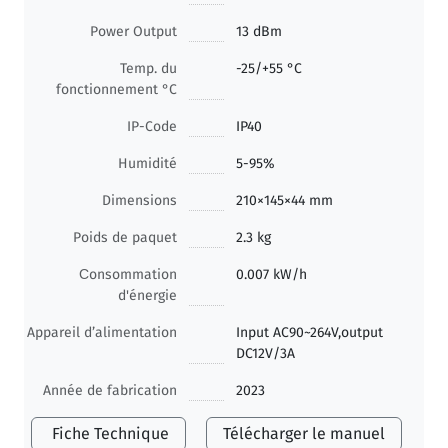
Power Output
13 dBm
Temp. du
-25/+55 °C
fonctionnement °C
IP-Code
IP40
Humidité
5-95%
Dimensions
210×145×44 mm
Poids de paquet
2.3 kg
Сonsommation
0.007 kW/h
d'énergie
Appareil d’alimentation
Input AC90~264V,output
DC12V/3A
Année de fabrication
2023
Fiche Technique
Télécharger le manuel