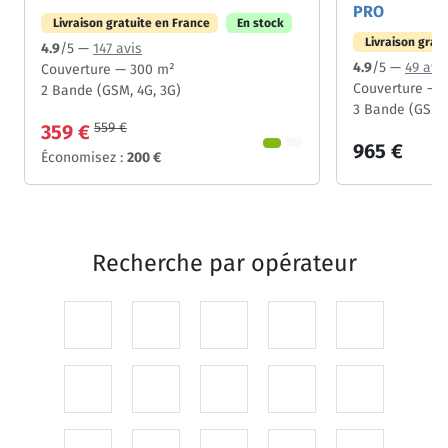
PRO
Livraison gratuite en France
En stock
Livraison grat
4.9
/5 —
147 avis
4.9
/5 —
49 avi
Couverture — 300 m²
Couverture — 
2 Bande (GSM, 4G, 3G)
3 Bande (GSM, 
559 €
359 €
965 €
Économisez :
200 €
Recherche par
opérateur