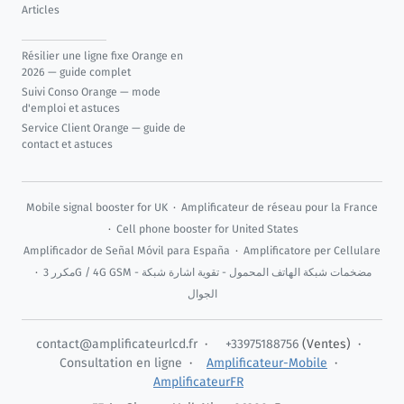
Articles
Résilier une ligne fixe Orange en
2026 — guide complet
Suivi Conso Orange — mode
d'emploi et astuces
Service Client Orange — guide de
contact et astuces
Mobile signal booster for UK
·
Amplificateur de réseau pour la France
·
Cell phone booster for United States
Amplificador de Señal Móvil para España
·
Amplificatore per Cellulare
·
مكرر 3G / 4G GSM - مضخمات شبكة الهاتف المحمول - تقوية اشارة شبكة
الجوال
contact@amplificateurlcd.fr
·
+33975188756
(Ventes) ·
Consultation en ligne
·
Amplificateur-Mobile
·
AmplificateurFR