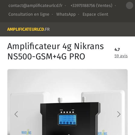
contact@amplificateurlcd.fr
·
+33975188756
(Ventes) ·
Consultation en ligne
·
WhatsApp
·
Espace client
AMPLIFICATEURLCD
.FR
Amplificateur 4g Nikrans
4.7
NS500-GSM+4G PRO
59 avis