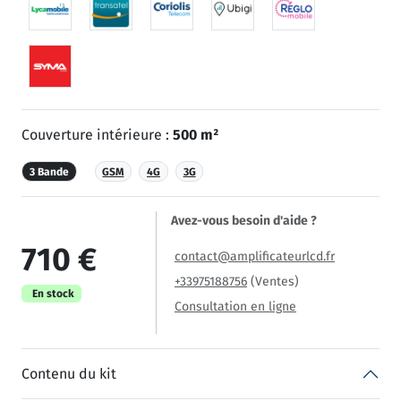
Couverture intérieure :
500 m²
3 Bande
GSM
4G
3G
Avez-vous besoin d'aide ?
710 €
contact@amplificateurlcd.fr
+33975188756
(Ventes)
En stock
Consultation en ligne
Contenu du kit