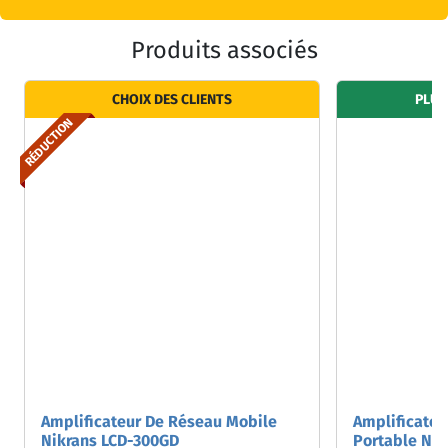
Produits associés
CHOIX DES CLIENTS
PLUS
RÉDUCTION
Amplificateur De Réseau Mobile
Amplificateu
Nikrans LCD-300GD
Portable Ni