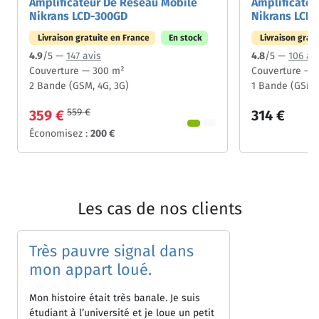
Amplificateur De Réseau Mobile
Amplificateu
Nikrans LCD-300GD
Nikrans LCD-
Livraison gratuite en France
En stock
Livraison grat
4.9
/5 —
147 avis
4.8
/5 —
106 av
Couverture — 300 m²
Couverture — 
2 Bande (GSM, 4G, 3G)
1 Bande (GSM)
559 €
359 €
314 €
Économisez :
200 €
Les cas de nos clients
Très pauvre signal dans
mon appart loué.
Mon histoire était très banale. Je suis
étudiant à l’université et je loue un petit