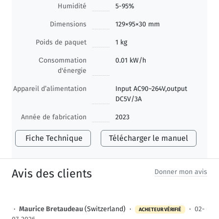
Humidité
5-95%
Dimensions
129×95×30 mm
Poids de paquet
1 kg
Сonsommation
0.01 kW/h
d'énergie
Appareil d’alimentation
Input AC90~264V,output
DC5V/3A
Année de fabrication
2023
Fiche Technique
Télécharger le manuel
Avis des clients
Donner mon avis
·
Maurice Bretaudeau
(Switzerland) ·
·
02-
ACHETEUR VÉRIFIÉ