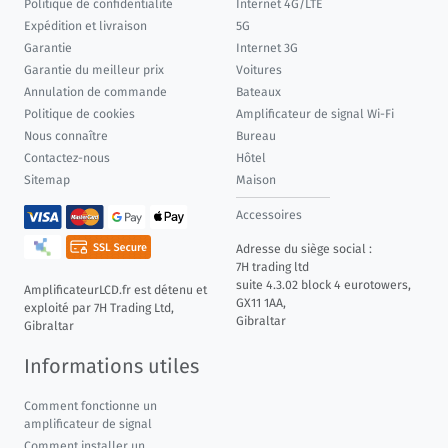
Politique de confidentialité
Internet 4G/LTE
Expédition et livraison
5G
Garantie
Internet 3G
Garantie du meilleur prix
Voitures
Annulation de commande
Bateaux
Politique de cookies
Amplificateur de signal Wi-Fi
Nous connaître
Bureau
Contactez-nous
Hôtel
Sitemap
Maison
Accessoires
Adresse du siège social :
7H trading ltd
suite 4.3.02 block 4 eurotowers,
AmplificateurLCD.fr est détenu et
GX11 1AA,
exploité par 7H Trading Ltd,
Gibraltar
Gibraltar
Informations utiles
Comment fonctionne un
amplificateur de signal
Comment installer un