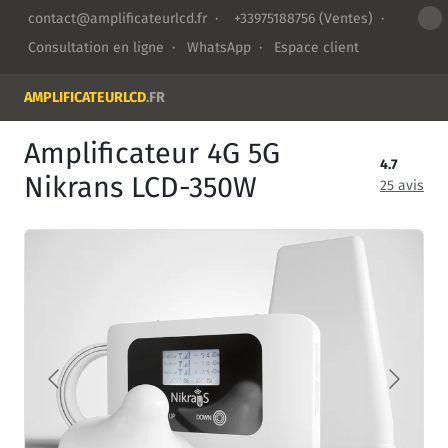
contact@amplificateurlcd.fr
·
+33975188756
(Ventes) ·
Consultation en ligne
·
WhatsApp
·
Espace client
AMPLIFICATEURLCD
.FR
Amplificateur 4G 5G
4.7
Nikrans LCD-350W
25 avis