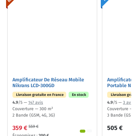
Amplificateur De Réseau Mobile
Amplificateu
Nikrans LCD-300GD
Portable Ni
Livraison gratuite en France
En stock
Livraison grat
4.9
/5 —
147 avis
4.9
/5 —
3 avis
Couverture — 300 m²
Couverture — 
2 Bande (GSM, 4G, 3G)
3 Bande (GSM, 
559 €
359 €
505 €
Économisez :
200 €