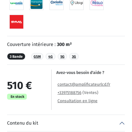
Couverture intérieure :
300 m²
3 Bande
GSM
4G
5G
3G
Avez-vous besoin d'aide ?
510 €
contact@amplificateurlcd.fr
+33975188756
(Ventes)
En stock
Consultation en ligne
Contenu du kit