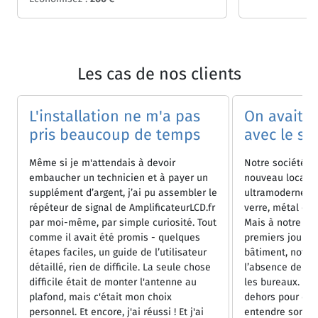
Les cas de nos clients
L'installation ne m'a pas
On avait t
pris beaucoup de temps
avec le sig
Même si je m'attendais à devoir
Notre société 
embaucher un technicien et à payer un
nouveau local d
supplément d’argent, j’ai pu assembler le
ultramoderne av
répéteur de signal de AmplificateurLCD.fr
verre, métal et
par moi-même, par simple curiosité. Tout
Mais à notre gra
comme il avait été promis - quelques
premiers jours 
étapes faciles, un guide de l’utilisateur
bâtiment, notre
détaillé, rien de difficile. La seule chose
l’absence de ré
difficile était de monter l'antenne au
les bureaux. On 
plafond, mais c'était mon choix
dehors pour êtr
personnel. Et encore, j'ai réussi ! Et j'ai
entendre son int