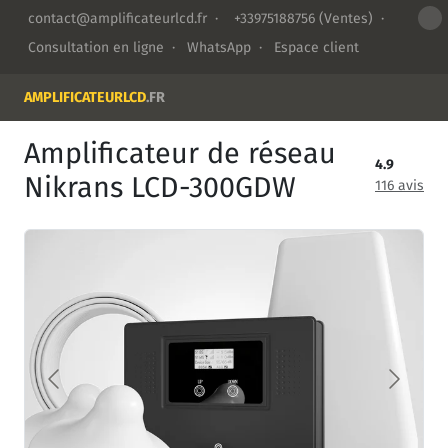
contact@amplificateurlcd.fr
·
+33975188756
(Ventes) ·
Consultation en ligne
·
WhatsApp
·
Espace client
AMPLIFICATEURLCD
.FR
Amplificateur de réseau
4.9
Nikrans LCD-300GDW
116 avis