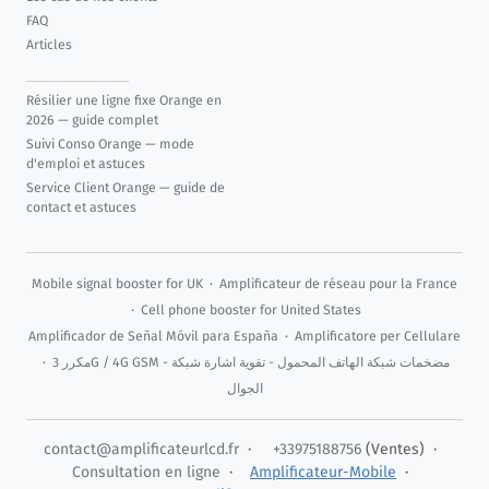
FAQ
Articles
Résilier une ligne fixe Orange en
2026 — guide complet
Suivi Conso Orange — mode
d'emploi et astuces
Service Client Orange — guide de
contact et astuces
Mobile signal booster for UK
·
Amplificateur de réseau pour la France
·
Cell phone booster for United States
Amplificador de Señal Móvil para España
·
Amplificatore per Cellulare
·
مكرر 3G / 4G GSM - مضخمات شبكة الهاتف المحمول - تقوية اشارة شبكة
الجوال
contact@amplificateurlcd.fr
·
+33975188756
(Ventes) ·
Consultation en ligne
·
Amplificateur-Mobile
·