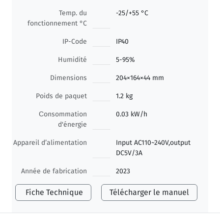
Temp. du
-25/+55 °C
fonctionnement °C
IP-Code
IP40
Humidité
5-95%
Dimensions
204×164×44 mm
Poids de paquet
1.2 kg
Сonsommation
0.03 kW/h
d'énergie
Appareil d’alimentation
Input AC110~240V,output
DC5V/3A
Année de fabrication
2023
Fiche Technique
Télécharger le manuel