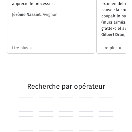
apprécié le processus.
examen détaillé
cause : la const
Jérôme Nassiet
, Avignon
coupait le pass
(murs armés, réf
gratte-ciel auto
Gilbert Dran
, St
Lire plus »
Lire plus »
Recherche par
opérateur