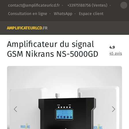
contact@amplificateurlcd.fr
·
+33975188756
(Ventes) ·
Consultation en ligne
·
WhatsApp
·
Espace client
AMPLIFICATEURLCD
.FR
Amplificateur du signal
4.9
GSM Nikrans NS-5000GD
45 avis