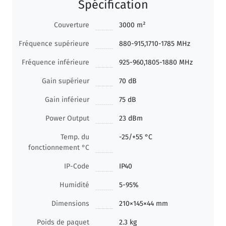
Spécification
Couverture
3000 m²
Fréquence supérieure
880-915,1710-1785 MHz
Fréquence inférieure
925-960,1805-1880 MHz
Gain supérieur
70 dB
Gain inférieur
75 dB
Power Output
23 dBm
Temp. du
-25/+55 °C
fonctionnement °C
IP-Code
IP40
Humidité
5-95%
Dimensions
210×145×44 mm
Poids de paquet
2.3 kg