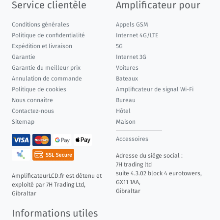
Service clientèle
Amplificateur pour
Conditions générales
Appels GSM
Politique de confidentialité
Internet 4G/LTE
Expédition et livraison
5G
Garantie
Internet 3G
Garantie du meilleur prix
Voitures
Annulation de commande
Bateaux
Politique de cookies
Amplificateur de signal Wi-Fi
Nous connaître
Bureau
Contactez-nous
Hôtel
Sitemap
Maison
Accessoires
Adresse du siège social :
7H trading ltd
suite 4.3.02 block 4 eurotowers,
AmplificateurLCD.fr est détenu et
GX11 1AA,
exploité par 7H Trading Ltd,
Gibraltar
Gibraltar
Informations utiles