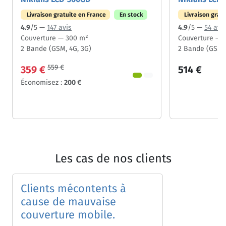
Livraison gratuite en France
En stock
Livraison grat
4.9
/5 —
147 avis
4.9
/5 —
54 avi
Couverture — 300 m²
Couverture — 
2 Bande (GSM, 4G, 3G)
2 Bande (GSM, 
559 €
359 €
514 €
Économisez :
200 €
Les cas de nos clients
Clients mécontents à
cause de mauvaise
couverture mobile.