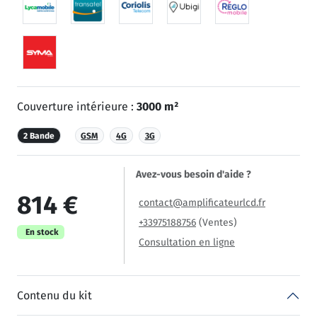
Couverture intérieure :
3000 m²
2 Bande
GSM
4G
3G
Avez-vous besoin d'aide ?
814 €
contact@amplificateurlcd.fr
+33975188756
(Ventes)
En stock
Consultation en ligne
Contenu du kit