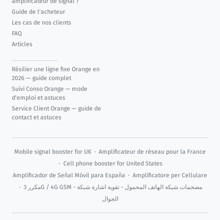
amplificateur de signal ?
Guide de l'acheteur
Les cas de nos clients
FAQ
Articles
Résilier une ligne fixe Orange en
2026 — guide complet
Suivi Conso Orange — mode
d'emploi et astuces
Service Client Orange — guide de
contact et astuces
Mobile signal booster for UK
·
Amplificateur de réseau pour la France
·
Cell phone booster for United States
Amplificador de Señal Móvil para España
·
Amplificatore per Cellulare
·
مكرر 3G / 4G GSM - مضخمات شبكة الهاتف المحمول - تقوية اشارة شبكة
الجوال