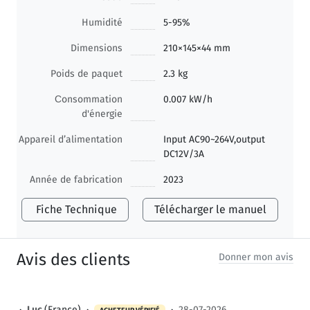
Humidité
5-95%
Dimensions
210×145×44 mm
Poids de paquet
2.3 kg
Сonsommation
0.007 kW/h
d'énergie
Appareil d’alimentation
Input AC90~264V,output
DC12V/3A
Année de fabrication
2023
Fiche Technique
Télécharger le manuel
Avis des clients
Donner mon avis
·
Luc
(France) ·
·
28-07-2026