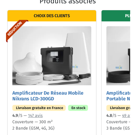
Produits associés
CHOIX DES CLIENTS
PLUS
RÉDUCTION
Amplificateur De Réseau Mobile
Amplificateu
Nikrans LCD-300GD
Portable Ni
Livraison gratuite en France
En stock
Livraison grat
4.9
/5 —
147 avis
4.8
/5 —
49 avi
Couverture — 300 m²
Couverture — 
2 Bande (GSM, 4G, 3G)
3 Bande (GSM, 