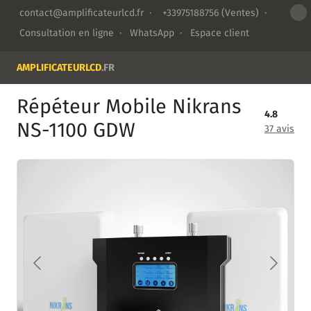
contact@amplificateurlcd.fr
·
+33975188756
(Ventes) ·
Consultation en ligne
·
WhatsApp
·
Espace client
AMPLIFICATEURLCD
.FR
Répéteur Mobile Nikrans
4.8
NS-1100 GDW
37 avis