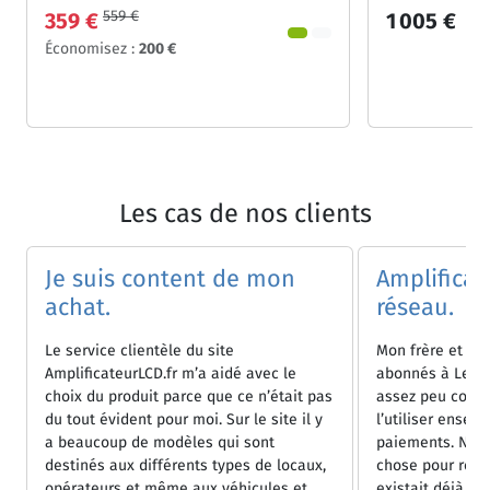
559 €
359 €
1 005 €
Économisez :
200 €
Les cas de nos clients
Je suis content de mon
Amplificat
achat.
réseau.
Le service clientèle du site
Mon frère et 
AmplificateurLCD.fr m’a aidé avec le
abonnés à Lebar
choix du produit parce que ce n’était pas
assez peu coût
du tout évident pour moi. Sur le site il y
l’utiliser ensem
a beaucoup de modèles qui sont
paiements. Nou
destinés aux différents types de locaux,
chose pour renfo
opérateurs et même aux véhicules et
existait déjà pl