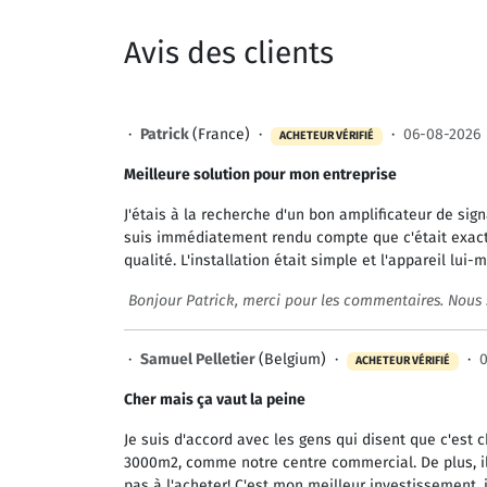
Avis des clients
·
Patrick
(France) ·
·
06-08-2026
ACHETEUR VÉRIFIÉ
Meilleure solution pour mon entreprise
J'étais à la recherche d'un bon amplificateur de sig
suis immédiatement rendu compte que c'était exacte
qualité. L'installation était simple et l'appareil l
Bonjour Patrick, merci pour les commentaires. Nous 
·
Samuel Pelletier
(Belgium) ·
·
ACHETEUR VÉRIFIÉ
Cher mais ça vaut la peine
Je suis d'accord avec les gens qui disent que c'est c
3000m2, comme notre centre commercial. De plus, il p
pas à l'acheter! C'est mon meilleur investissement, j