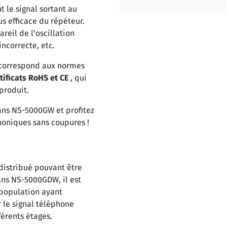
 le signal sortant au
 efficace du répéteur.
reil de l'oscillation
incorrecte, etc.
correspond aux normes
rtificats RoHS et CE
, qui
produit.
ans NS-5000GW et profitez
honiques sans coupures !
 distribué pouvant être
ans NS-5000GDW, il est
population ayant
 le signal téléphone
férents étages.