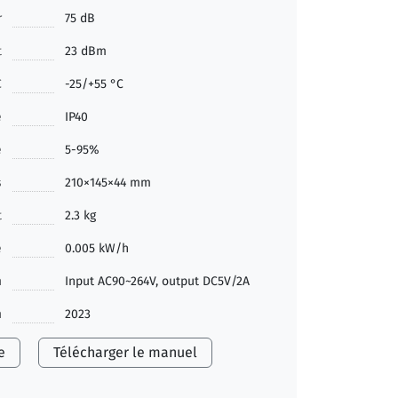
r
75 dB
t
23 dBm
C
-25/+55 °C
e
IP40
é
5-95%
s
210×145×44 mm
t
2.3 kg
e
0.005 kW/h
n
Input AC90~264V, output DC5V/2A
n
2023
e
Télécharger le manuel