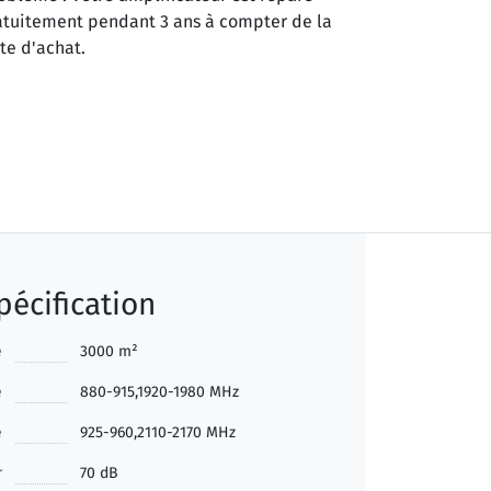
atuitement pendant 3 ans à compter de la
te d'achat.
pécification
e
3000 m²
e
880-915,1920-1980 MHz
e
925-960,2110-2170 MHz
r
70 dB