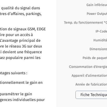
Gain inférieu
 qualité du signal dans
res d’affaires, parkings,
Power Outpu
Temp. du fonctionnement °
tion de signaux GSM, EDGE
IP-Cod
aire pour un accès à
 L’avantage principal de
Humidit
re le réseau 3G sur deux
Dimension
-ci devient une fréquence
sez populaire parmi les
Poids de paque
Сonsommation d'énergi
tages suivants :
Appareil d’alimentatio
tionnellement le gain en
Année de fabricatio
paramétrer le gain
Fiche Techniqu
gences individuelles pour