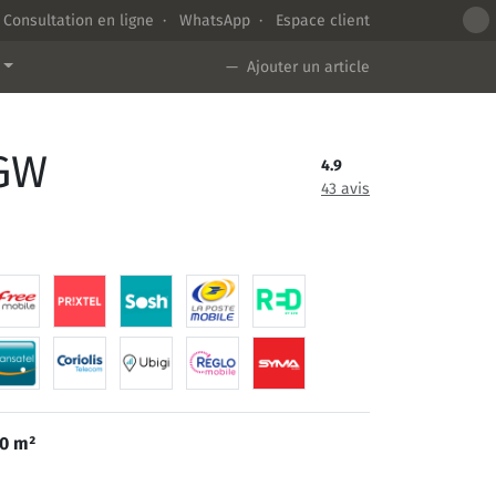
Consultation en ligne
·
WhatsApp
·
Espace client
— Ajouter un article
 GW
4.9
43 avis
0 m²