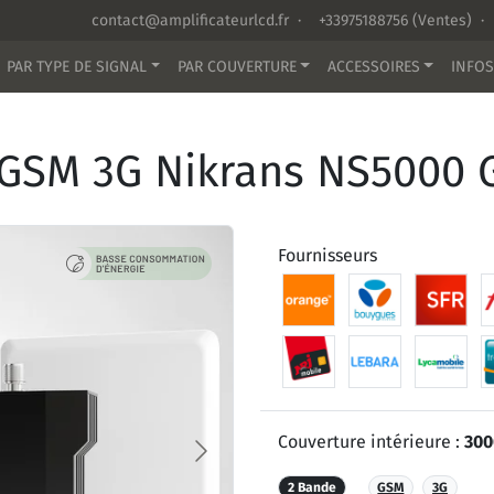
contact@amplificateurlcd.fr
·
+33975188756
(Ventes) ·
PAR TYPE DE SIGNAL
PAR COUVERTURE
ACCESSOIRES
INFOS
e GSM 3G Nikrans NS5000
Fournisseurs
Couverture intérieure :
300
2 Bande
GSM
3G