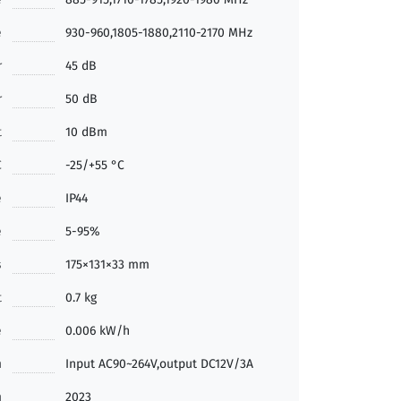
e
930-960,1805-1880,2110-2170 MHz
r
45 dB
r
50 dB
t
10 dBm
C
-25/+55 °C
e
IP44
é
5-95%
s
175×131×33 mm
t
0.7 kg
e
0.006 kW/h
n
Input AC90~264V,output DC12V/3A
n
2023