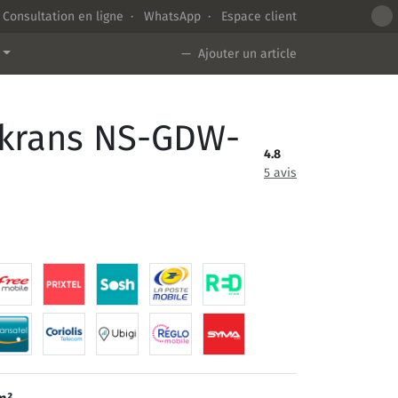
Consultation en ligne
·
WhatsApp
·
Espace client
— Ajouter un article
ikrans NS-GDW-
4.8
5 avis