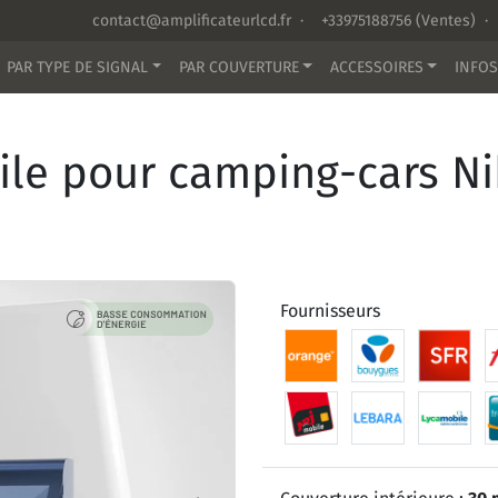
contact@amplificateurlcd.fr
·
+33975188756
(Ventes) ·
PAR TYPE DE SIGNAL
PAR COUVERTURE
ACCESSOIRES
INFOS
ile pour camping-cars N
Fournisseurs