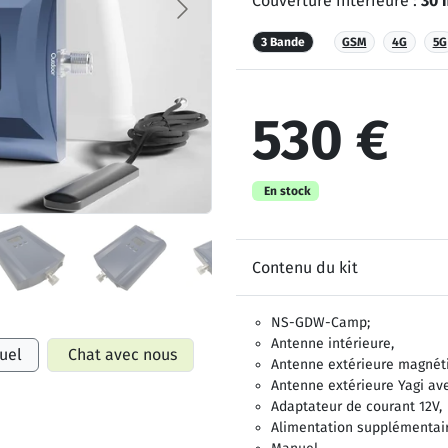
Couverture intérieure :
30 
3 Bande
GSM
4G
5G
530 €
En stock
Contenu du kit
NS-GDW-Camp;
Antenne intérieure,
uel
Chat avec nous
Antenne extérieure magnét
Antenne extérieure Yagi av
Adaptateur de courant 12V,
Alimentation supplémentair