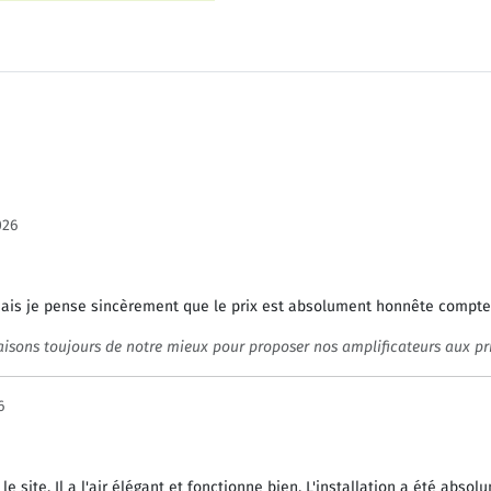
026
mais je pense sincèrement que le prix est absolument honnête compte 
sons toujours de notre mieux pour proposer nos amplificateurs aux prix
6
 site. Il a l'air élégant et fonctionne bien. L'installation a été absolu