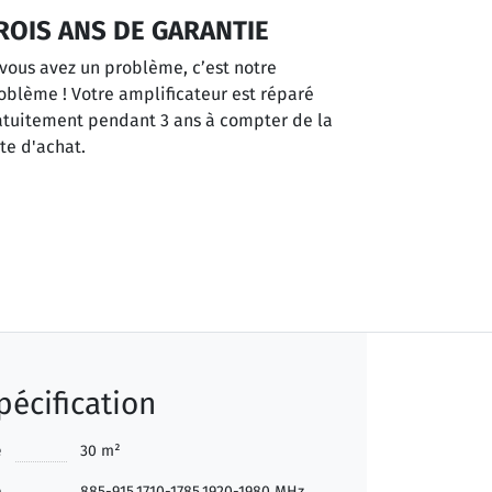
ROIS ANS DE GARANTIE
 vous avez un problème, c’est notre
oblème ! Votre amplificateur est réparé
atuitement pendant 3 ans à compter de la
te d'achat.
pécification
e
30 m²
e
885-915,1710-1785,1920-1980 MHz