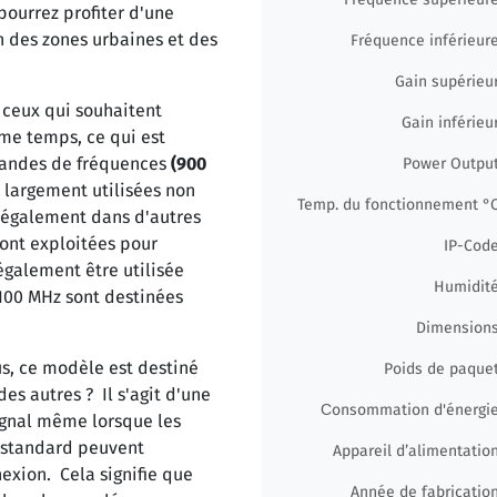
pourrez profiter d'une
 des zones urbaines et des
Fréquence inférieur
Gain supérieu
 ceux qui souhaitent
Gain inférieu
ême temps, ce qui est
 bandes de fréquences
(900
Power Outpu
 largement utilisées non
Temp. du fonctionnement °
 également dans d'autres
ont exploitées pour
IP-Cod
également être utilisée
Humidit
2100 MHz sont destinées
Dimension
s, ce modèle est destiné
Poids de paque
es autres ? Il s'agit d'une
Сonsommation d'énergi
ignal même lorsque les
n standard peuvent
Appareil d’alimentatio
nexion. Cela signifie que
Année de fabricatio