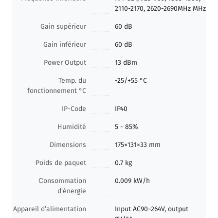
2110-2170, 2620-2690MHz MHz
Gain supérieur
60 dB
Gain inférieur
60 dB
Power Output
13 dBm
Temp. du
-25/+55 °C
fonctionnement °C
IP-Code
IP40
Humidité
5 - 85%
Dimensions
175×131×33 mm
Poids de paquet
0.7 kg
Сonsommation
0.009 kW/h
d'énergie
Appareil d’alimentation
Input AC90~264V, output