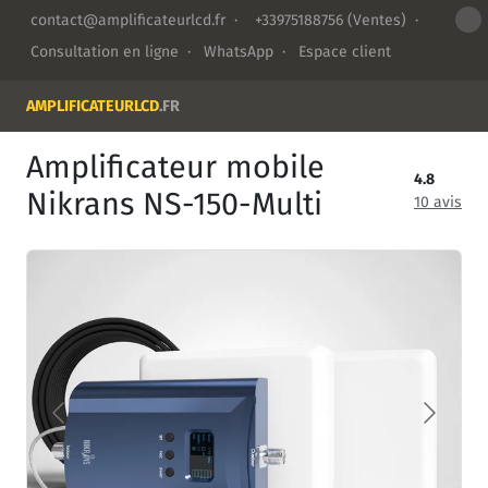
contact@amplificateurlcd.fr
·
+33975188756
(Ventes) ·
Consultation en ligne
·
WhatsApp
·
Espace client
AMPLIFICATEURLCD
.FR
Amplificateur mobile
4.8
Nikrans NS-150-Multi
10 avis