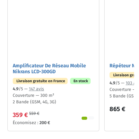
Amplificateur De Réseau Mobile
Répéteur Ni
Nikrans LCD-300GD
Livraison grat
Livraison gratuite en France
En stock
4.9
/5 —
103 av
4.9
/5 —
147 avis
Couverture — 
Couverture — 300 m²
5 Bande (GSM, 
2 Bande (GSM, 4G, 3G)
865 €
559 €
359 €
Économisez :
200 €