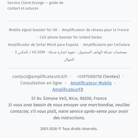
Service Client Orange — guide de
contact et astuces
Mobile signal booster for UK
·
Amplificateur de réseau pour la France
·
Cell phone booster for United States
Amplificador de Señal Móvil para España
·
Amplificatore per Cellulare
·
مكرر 3G / 4G GSM - مضخمات شبكة الهاتف المحمول - تقوية اشارة شبكة
الجوال
contact@amplificateurlcd.fr
·
+33975188756
(Ventes) ·
Consultation en ligne
·
Amplificateur-Mobile
·
AmplificateurFR
57 Av. Simone Veil,
Nice
,
06200
,
France
Si vous avez besoin de nous envoyer une marchandise, veuillez
contacter, s'il vous plaît, notre service après-vente pour avoir
des instructions.
2001-2026 © Tous droits réservés.