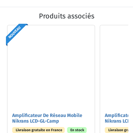
Produits associés
NOUVEAU
Amplificateur De Réseau Mobile
Amplificateu
Nikrans LCD-GL-Camp
Nikrans LCD
Livraison gratuite en France
En stock
Livraison grat