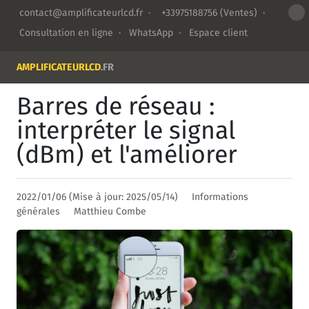
contact@amplificateurlcd.fr
·
+33975188756
(Ventes) ·
Consultation en ligne
·
WhatsApp
·
Espace client
AMPLIFICATEURLCD
.FR
Barres de réseau :
interpréter le signal
(dBm) et l'améliorer
2022/01/06 (Mise à jour: 2025/05/14)
Informations
générales
Matthieu Combe