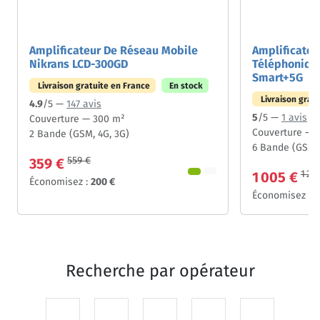
Amplificateur De Réseau Mobile
Amplificateu
Nikrans LCD-300GD
Téléphoniqu
Smart+5G
Livraison gratuite en France
En stock
Livraison grat
4.9
/5 —
147 avis
5
/5 —
1 avis
Couverture — 300 m²
Couverture — 
2 Bande (GSM, 4G, 3G)
6 Bande (GSM, 
559 €
359 €
1 20
1 005 €
Économisez :
200 €
Économisez :
2
Recherche par
opérateur