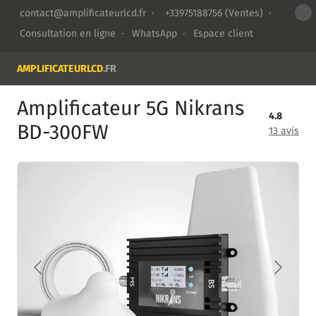
contact@amplificateurlcd.fr
·
+33975188756
(Ventes) ·
Consultation en ligne
·
WhatsApp
·
Espace client
AMPLIFICATEURLCD
.FR
Amplificateur 5G Nikrans
4.8
BD-300FW
13 avis