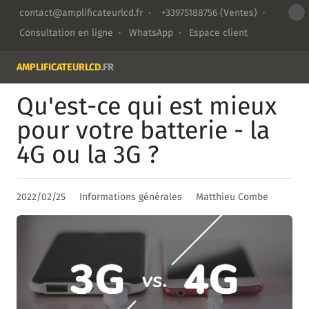
contact@amplificateurlcd.fr
·
+33975188756
(Ventes) ·
Consultation en ligne
·
WhatsApp
·
Espace client
AMPLIFICATEURLCD
.FR
Qu'est-ce qui est mieux
pour votre batterie - la
4G ou la 3G ?
2022/02/25
Informations générales
Matthieu Combe