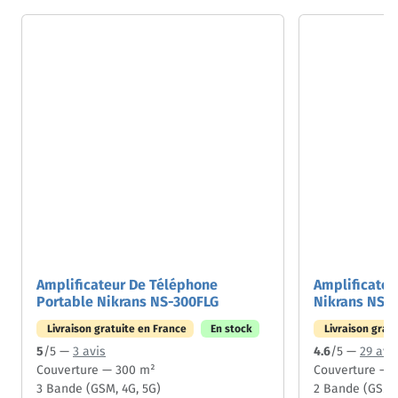
Amplificateur De Téléphone
Amplificateu
Portable Nikrans NS-300FLG
Nikrans NS-
Livraison gratuite en France
En stock
Livraison grat
5
/5 —
3 avis
4.6
/5 —
29 avi
Couverture — 300 m²
Couverture — 
3 Bande (GSM, 4G, 5G)
2 Bande (GSM, 