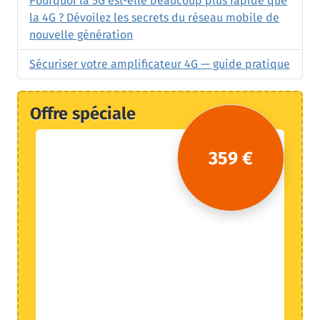
Pourquoi la 5G est-elle beaucoup plus rapide que
la 4G ? Dévoilez les secrets du réseau mobile de
nouvelle génération
Sécuriser votre amplificateur 4G — guide pratique
Offre spéciale
359 €