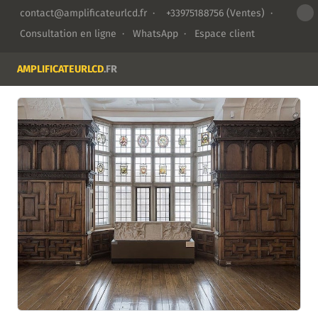
contact@amplificateurlcd.fr
·
+33975188756
(Ventes) ·
Consultation en ligne
·
WhatsApp
·
Espace client
AMPLIFICATEURLCD
.FR