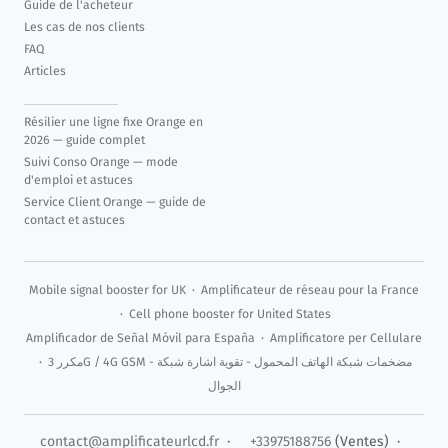
Guide de l'acheteur
Les cas de nos clients
FAQ
Articles
Résilier une ligne fixe Orange en
2026 — guide complet
Suivi Conso Orange — mode
d'emploi et astuces
Service Client Orange — guide de
contact et astuces
Mobile signal booster for UK
·
Amplificateur de réseau pour la France
·
Cell phone booster for United States
Amplificador de Señal Móvil para España
·
Amplificatore per Cellulare
·
مكرر 3G / 4G GSM - مضخمات شبكة الهاتف المحمول - تقوية اشارة شبكة
الجوال
contact@amplificateurlcd.fr
·
+33975188756
(Ventes) ·